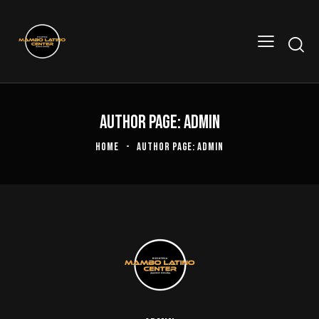
AUTHOR PAGE: ADMIN
HOME
AUTHOR PAGE: ADMIN