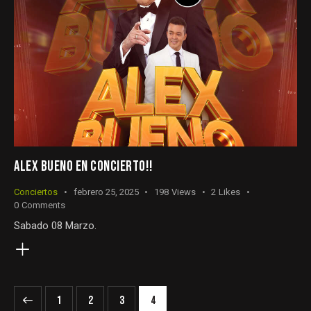
ALEX BUENO EN CONCIERTO!!
Conciertos
febrero 25, 2025
198
Views
2
Likes
0
Comments
Sabado 08 Marzo.
PAGINACIÓN
Page
1
Page
2
Page
3
Page
4